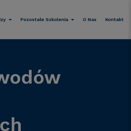
dzy
Pozostałe Szkolenia
O Nas
Kontakt
ewodów
ń
ych