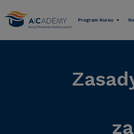
Program Kursu
Na
Zasad
za