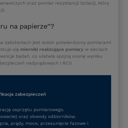
nawczych oraz pomiar rezystancji izolacji, który
ji.
oru na papierze”?
na założeniach jest dobór potwierdzony pomiarami
stuje się
mierniki realizujące pomiary
w sieciach
wencje badań, co ułatwia spójną ocenę wyniku
abezpieczeń nadprądowych i RCD.
fikacja zabezpieczeń
gurację osprzętu pomiarowego.
akowanie) oraz obwody odbiorników.
ęcia, prądy, moce, przesunięcie fazowe i