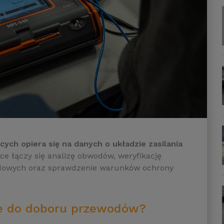
ch opiera się na danych o układzie zasilania
e łączy się analizę obwodów, weryfikację
dowych oraz sprawdzenie warunków ochrony
ne do doboru przewodów?