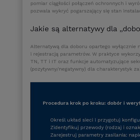
pomiar ciągłości połączeń ochronnych i wyrów
pozwala wykryć pogarszający się stan instalac
Jakie są alternatywy dla „dob
Alternatywą dla doboru opartego wyłącznie 
i rejestracją parametrów. W praktyce wykorzy
TN, TT i IT oraz funkcje automatyzujące sek
(pozytywny/negatywny) dla charakterystyk z
Procedura krok po kroku: dobór i wery
Określ układ sieci i przygotuj konfi
Zidentyfikuj przewody (rodzaj i ozn
Zarejestruj parametry zasilania: napi