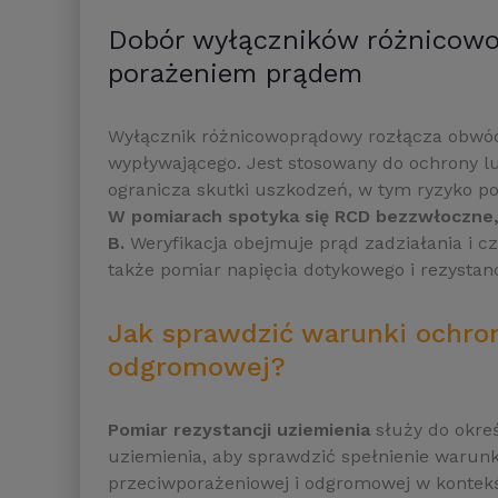
Dobór wyłączników różnicowo
porażeniem prądem
Wyłącznik różnicowoprądowy rozłącza obwód
wypływającego. Jest stosowany do ochrony l
ogranicza skutki uszkodzeń, w tym ryzyko p
W pomiarach spotyka się RCD bezzwłoczne, 
B.
Weryfikacja obejmuje prąd zadziałania i c
także pomiar napięcia dotykowego i rezysta
Jak sprawdzić warunki ochro
odgromowej?
Pomiar rezystancji uziemienia
służy do okreś
uziemienia, aby sprawdzić spełnienie warun
przeciwporażeniowej i odgromowej w kontek