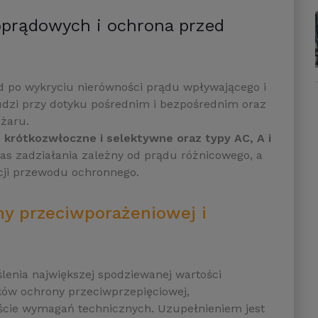
prądowych i ochrona przed
 po wykryciu nierówności prądu wpływającego i
udzi przy dotyku pośrednim i bezpośrednim oraz
ożaru.
krótkozwłoczne i selektywne oraz typy AC, A i
zas zadziałania zależny od prądu różnicowego, a
ncji przewodu ochronnego.
ny przeciwporażeniowej i
lenia największej spodziewanej wartości
ków ochrony przeciwprzepięciowej,
ście wymagań technicznych. Uzupełnieniem jest