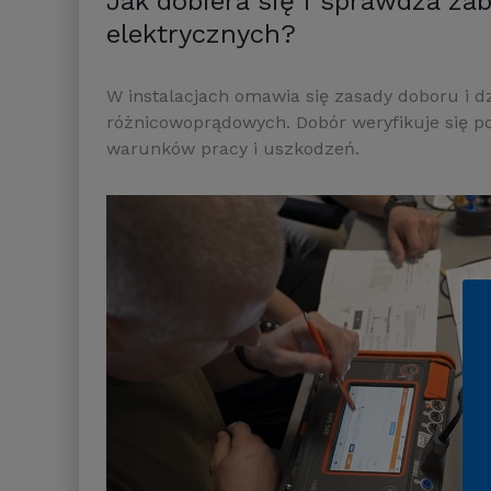
Jak dobiera się i sprawdza zab
elektrycznych?
W instalacjach omawia się zasady doboru i 
różnicowoprądowych. Dobór weryfikuje się p
warunków pracy i uszkodzeń.