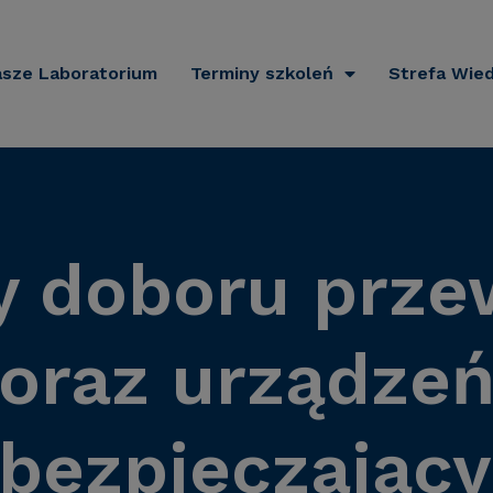
sze Laboratorium
Terminy szkoleń
Strefa Wie
y doboru prz
oraz urządze
bezpieczając