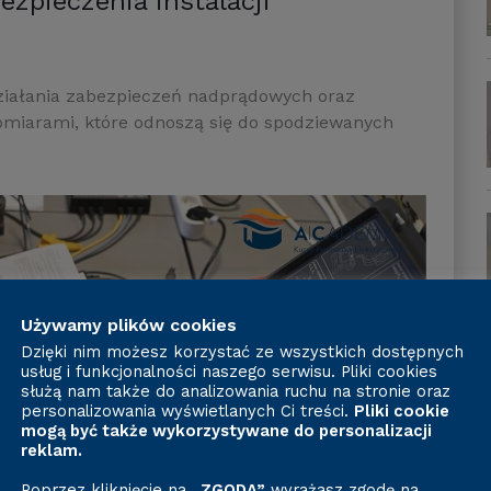
ezpieczenia instalacji
działania zabezpieczeń nadprądowych oraz
omiarami, które odnoszą się do spodziewanych
Używamy plików cookies
Dzięki nim możesz korzystać ze wszystkich dostępnych
usług i funkcjonalności naszego serwisu. Pliki cookies
służą nam także do analizowania ruchu na stronie oraz
personalizowania wyświetlanych Ci treści.
Pliki cookie
mogą być także wykorzystywane do personalizacji
reklam.
Poprzez kliknięcie na
„ZGODA”
wyrażasz zgodę na