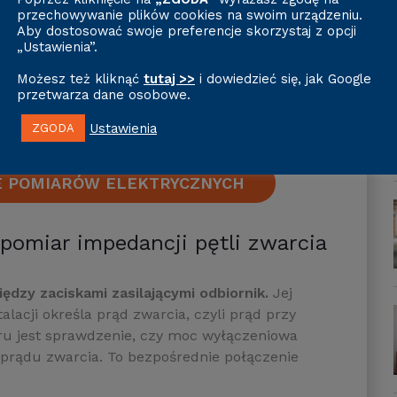
przechowywanie plików cookies na swoim urządzeniu.
Aby dostosować swoje preferencje skorzystaj z opcji
„Ustawienia”.
Możesz też kliknąć
tutaj >>
i dowiedzieć się, jak Google
przetwarza dane osobowe.
Ustawienia
ZGODA
IE POMIARÓW ELEKTRYCZNYCH
pomiar impedancji pętli zwarcia
ędzy zaciskami zasilającymi odbiornik.
Jej
acji określa prąd zwarcia, czyli prąd przy
ru jest sprawdzenie, czy moc wyłączeniowa
 prądu zwarcia. To bezpośrednie połączenie