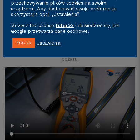
przechowywanie plików cookies na swoim
wyłącznik przeciwporażeniowy, bezpiecznik
urządzeniu. Aby dostosować swoje preferencje
różnicowoprądowy – elektryczne urządzenie
skorzystaj z opcji „Ustawienia”.
zabezpieczające, które rozłącza obwód po wykryciu, że
prąd elektryczny z niego wypływający nie jest równy
Możesz też kliknąć
tutaj >>
i dowiedzieć się, jak
Google przetwarza dane osobowe.
prądowi wpływającemu. Służy do ochrony ludzi przed
porażeniem prądem elektrycznym przy dotyku
Ustawienia
ZGODA
pośrednim i bezpośrednim, ogranicza także skutki
uszkodzenia urządzeń, w tym możliwość powstania
pożaru.