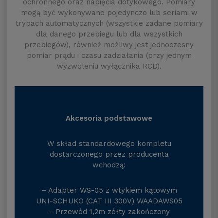
ochronnego oraz napięcia dotykowego. Pomiary
mogą być wykonywane pojedynczo lub seriami w
trybach automatycznych (wszystkie zadane pomiary
dla danego przebiegu lub dla wszystkich
przebiegów), również możliwy jest jednoczesny
pomiar prądu i czasu zadziałania (przy jednym
wyzwoleniu wyłącznika RCD).
Akcesoria podstawowe
W skład standardowego kompletu
dostarczonego przez producenta
wchodzą:
– Adapter WS-05 z wtykiem kątowym
UNI-SCHUKO (CAT III 300V) WAADAWS05
– Przewód 1,2m zółty zakończony