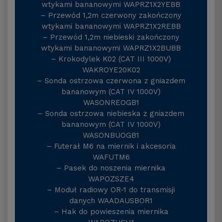
wtykami bananowymi WAPRZ1X2YEBB
– Przewód 1,2m czerwony zakończony
wtykami bananowymi WAPRZ1X2REBB
– Przewód 1,2m niebieski zakończony
wtykami bananowymi WAPRZ1X2BUBB
– Krokodylek K02 (CAT III 1000V)
WAKROYE20K02
– Sonda ostrzowa czerwona z gniazdem
bananowym (CAT IV 1000V)
WASONREOGB1
– Sonda ostrzowa niebieska z gniazdem
bananowym (CAT IV 1000V)
WASONBUOGB1
– Futerał M6 na miernik i akcesoria
WAFUTM6
– Pasek do noszenia miernika
WAPOZSZE4
– Moduł radiowy OR-1 do transmisji
danych WAADAUSBOR1
– Hak do powieszenia miernika