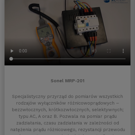
Sonel MRP-201
Specjalistyczny przyrząd do pomiarów wszystkich
rodzajów wyłączników róźnicowoprądowych –
bezzwłocznych, krótkozwłocznych, selektywnych;
typu AC, A oraz B. Pozwala na pomiar prądu
zadziałania, czasu zadziałania w zależności od
natężenia prądu różnicowego, rezystancji przewodu