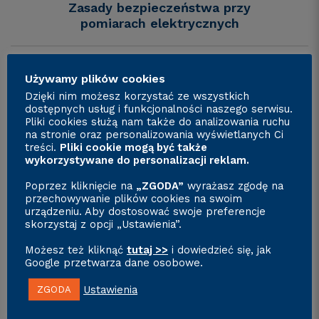
Zasady bezpieczeństwa przy
pomiarach elektrycznych
Używamy plików cookies
Dzięki nim możesz korzystać ze wszystkich
dostępnych usług i funkcjonalności naszego serwisu.
Pliki cookies służą nam także do analizowania ruchu
na stronie oraz personalizowania wyświetlanych Ci
Zasady doboru przewodów
treści.
Pliki cookie mogą być także
oraz urządzeń
wykorzystywane do personalizacji reklam.
zabezpieczających
Poprzez kliknięcie na
„ZGODA”
wyrażasz zgodę na
przechowywanie plików cookies na swoim
urządzeniu. Aby dostosować swoje preferencje
skorzystaj z opcji „Ustawienia”.
Możesz też kliknąć
tutaj >>
i dowiedzieć się, jak
Google przetwarza dane osobowe.
Odbiór a pomiary kontrolne
Ustawienia
ZGODA
instalacji elektrycznych