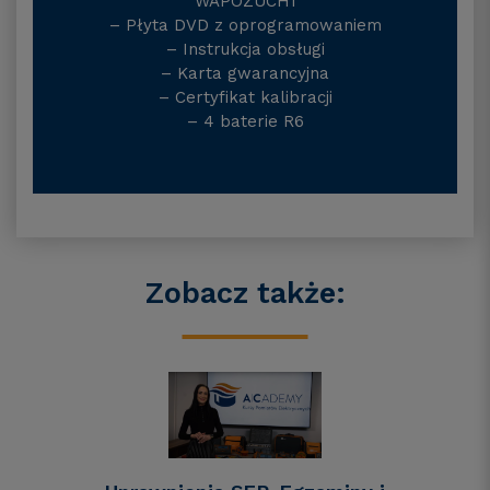
WAPOZUCH1
– Płyta DVD z oprogramowaniem
– Instrukcja obsługi
– Karta gwarancyjna
– Certyfikat kalibracji
– 4 baterie R6
Zobacz także: